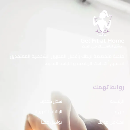
منصة متخصصة لربطك بأفضل المدربين الشخصية المعتمدين
لتحقيق أهدافك الرياضية و اللياقة البدنية.
روابط تهمك
الرئيسية
سجل كمدرب
من نحن
الباقات التدريبية
ابحث عن مدربك
تواصل معنا