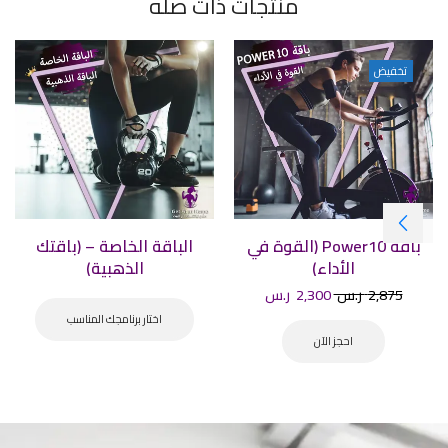
منتجات ذات صله
تخفيض
باقة Power10 (القوة في
الباقة الخاصة – (باقتك
الأداء)
الذهبية)
2,875
ر.س
2,300
ر.س
اختار برنامجك المناسب
احجز الآن